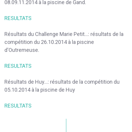
08.09.11.2014 à la piscine de Gand.
RESULTATS
Résultats du Challenge Marie Petit...: résultats de la
compétition du 26.10.2014 à la piscine
d'Outremeuse.
RESULTATS
Résultats de Huy...: résultats de la compétition du
05.10.2014 à la piscine de Huy
RESULTATS