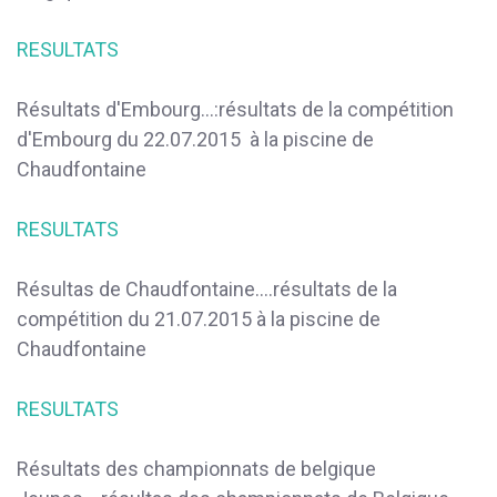
RESULTATS
Résultats d'Embourg...:résultats de la compétition
d'Embourg du 22.07.2015 à la piscine de
Chaudfontaine
RESULTATS
Résultas de Chaudfontaine....résultats de la
compétition du 21.07.2015 à la piscine de
Chaudfontaine
RESULTATS
Résultats des championnats de belgique